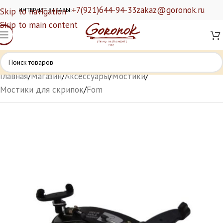
+7(921)644-94-33
zakaz@goronok.ru
Skip to navigation
ИНТЕРНЕТ ЗАКАЗЫ:
Skip to main content
Главная
/
Магазин
/
Аксессуары
/
Мостики
/
Мостики для скрипок
/
Fom