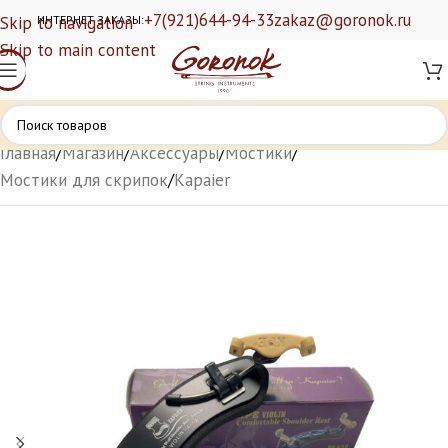
+7(921)644-94-33
zakaz@goronok.ru
Skip to navigation
ИНТЕРНЕТ ЗАКАЗЫ:
Skip to main content
Главная
/
Магазин
/
Аксессуары
/
Мостики
/
Мостики для скрипок
/
Kapaier