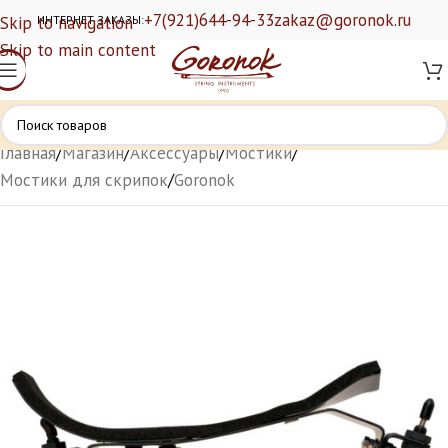
+7(921)644-94-33
zakaz@goronok.ru
Skip to navigation
ИНТЕРНЕТ ЗАКАЗЫ:
Skip to main content
Главная
/
Магазин
/
Аксессуары
/
Мостики
/
Мостики для скрипок
/
Goronok