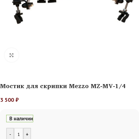
Нажмите, чтобы увеличить
Мостик для скрипки Mezzo MZ-MV-1/4
3 500
₽
В наличии
Alternative:
-
+