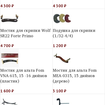
4 300
₽
4 300
₽
Мостик для скрипки Wolf
Подушка для скрипки
SR22 Forte Primo
(1/32-4/4)
4 700
₽
1 200
₽
Мостик для альта Fom
Мостик для альта Fom
VNA-615, 15 -16 дюймов
MEA-0315, 15 дюймов
(пластик)
(дерево)
1 600
₽
3 100
₽