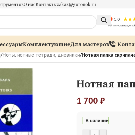
струментов
О нас
Контакты
zakaz@goronok.ru
ессуары
Комплектующие
Для мастеров
Конта
ы
/
Ноты, нотные тетради, дневники
/
Нотная папка скрипача
Нотная пап
1 700
₽
В наличии
Alternative: