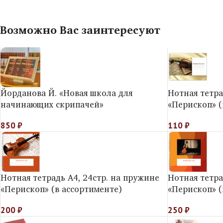
Возможно Вас заинтересуют
Йорданова Й. «Новая школа для
Нотная тетра
начинающих скрипачей»
«Перископ» (
850
₽
110
₽
Нотная тетрадь А4, 24стр. на пружине
Нотная тетра
«Перископ» (в ассортименте)
«Перископ» (
200
₽
250
₽