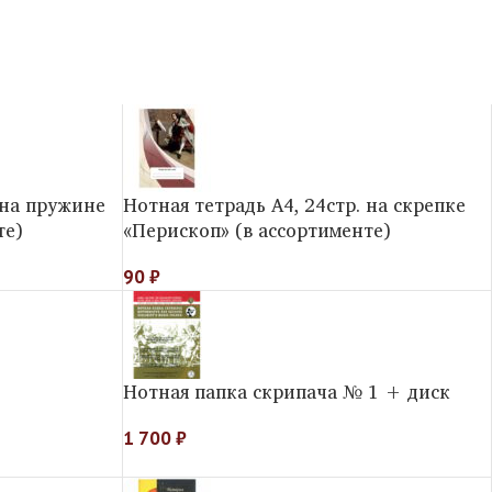
 на пружине
Нотная тетрадь А4, 24стр. на скрепке
те)
«Перископ» (в ассортименте)
90
₽
Нотная папка скрипача № 1 + диск
1 700
₽