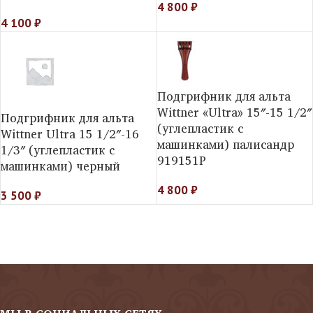
4 800
₽
4 100
₽
Подгрифник для альта
Wittner «Ultra» 15″-15 1/2″
Подгрифник для альта
(углепластик с
Wittner Ultra 15 1/2″-16
машинками) палисандр
1/3″ (углепластик с
919151P
машинками) черный
4 800
₽
3 500
₽