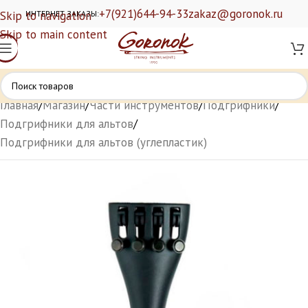
+7(921)644-94-33
zakaz@goronok.ru
Skip to navigation
ИНТЕРНЕТ ЗАКАЗЫ:
Skip to main content
Главная
/
Магазин
/
Части инструментов
/
Подгрифники
/
Подгрифники для альтов
/
Подгрифники для альтов (углепластик)