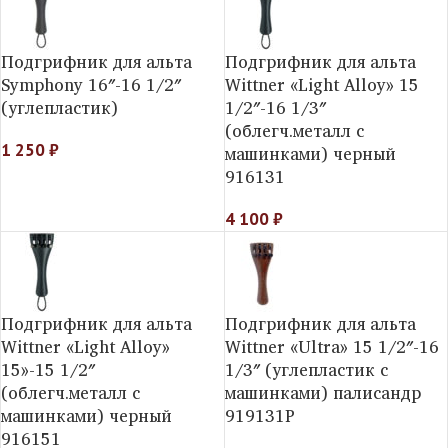
Подгрифник для альта
Подгрифник для альта
Symphony 16″-16 1/2″
Wittner «Light Alloy» 15
(углепластик)
1/2″-16 1/3″
(облегч.металл с
1 250
₽
машинками) черный
916131
4 100
₽
Подгрифник для альта
Подгрифник для альта
Wittner «Light Alloy»
Wittner «Ultra» 15 1/2″-16
15»-15 1/2″
1/3″ (углепластик с
(облегч.металл с
машинками) палисандр
машинками) черный
919131P
916151