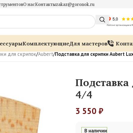
струментов
О нас
Контакты
zakaz@goronok.ru
ессуары
Комплектующие
Для мастеров
Конта
ки для скрипок
/
Aubert
/
Подставка для скрипки Aubert Lu
Подставка 
4/4
3 550
₽
В наличии