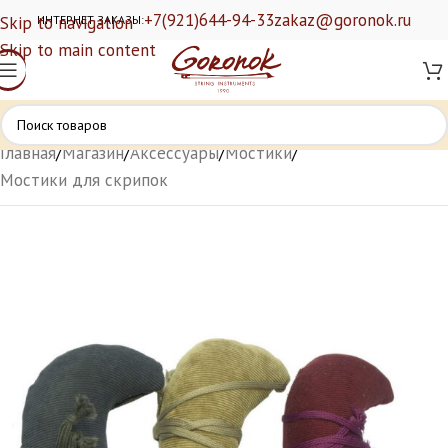
+7(921)644-94-33
zakaz@goronok.ru
Skip to navigation
ИНТЕРНЕТ ЗАКАЗЫ:
Skip to main content
Главная
/
Магазин
/
Аксессуары
/
Мостики
/
Мостики для скрипок