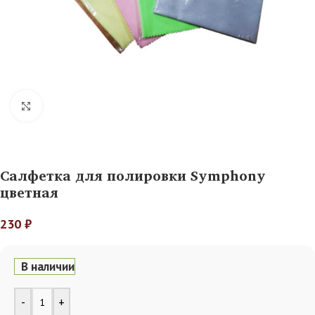
Нажмите, чтобы увеличить
Салфетка для полировки Symphony
цветная
230
₽
В наличии
Alternative:
-
+