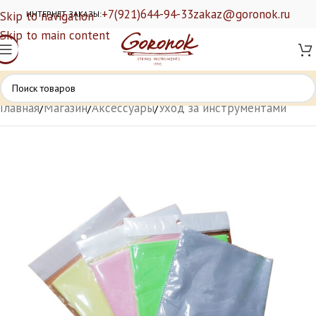
+7(921)644-94-33
zakaz@goronok.ru
Skip to navigation
ИНТЕРНЕТ ЗАКАЗЫ:
Skip to main content
Главная
/
Магазин
/
Аксессуары
/
Уход за инструментами