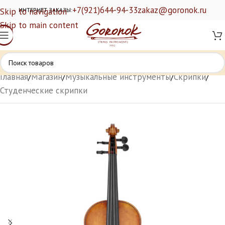
+7(921)644-94-33
zakaz@goronok.ru
Skip to navigation
ИНТЕРНЕТ ЗАКАЗЫ:
Skip to main content
Главная
/
Магазин
/
Музыкальные инструменты
/
Скрипки
/
Студенческие скрипки