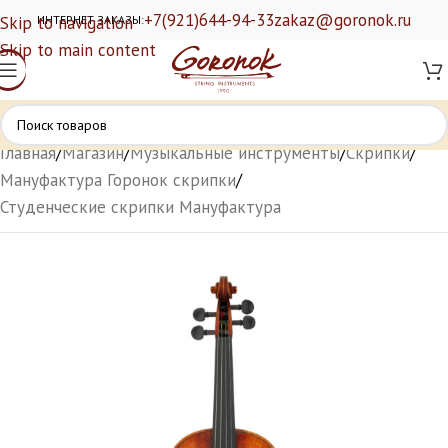
+7(921)644-94-33
zakaz@goronok.ru
Skip to navigation
ИНТЕРНЕТ ЗАКАЗЫ:
Skip to main content
Главная
/
Магазин
/
Музыкальные инструменты
/
Скрипки
/
Мануфактура Горонок скрипки
/
Студенческие скрипки Мануфактура