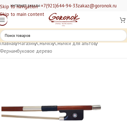
+7(921)644-94-33
zakaz@goronok.ru
Skip to navigation
ИНТЕРНЕТ ЗАКАЗЫ:
Skip to main content
Главная
/
Магазин
/
Смычки
/
Смычки для альтов
/
Фернамбуковое дерево