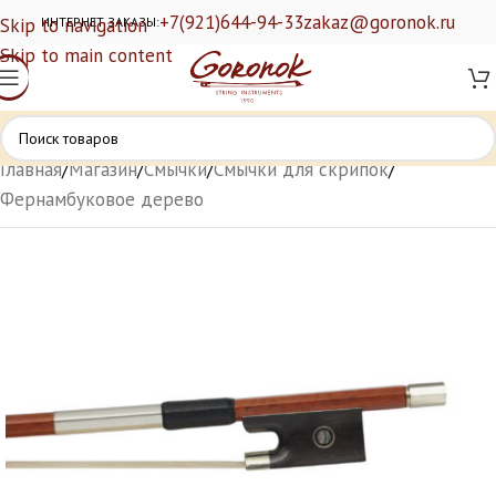
+7(921)644-94-33
zakaz@goronok.ru
Skip to navigation
ИНТЕРНЕТ ЗАКАЗЫ:
Skip to main content
Главная
/
Магазин
/
Смычки
/
Смычки для скрипок
/
Фернамбуковое дерево