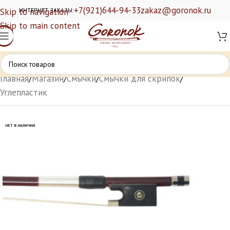
+7(921)644-94-33
zakaz@goronok.ru
Skip to navigation
ИНТЕРНЕТ ЗАКАЗЫ:
Skip to main content
Главная
/
Магазин
/
Смычки
/
Смычки для скрипок
/
Углепластик
НЕТ В НАЛИЧИИ