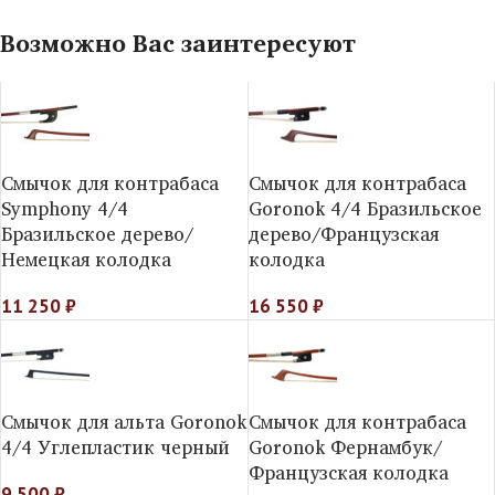
Возможно Вас заинтересуют
Смычок для контрабаса
Смычок для контрабаса
Symphony 4/4
Goronok 4/4 Бразильское
Бразильское дерево/
дерево/Французская
Немецкая колодка
колодка
11 250
₽
16 550
₽
Смычок для альта Goronok
Смычок для контрабаса
4/4 Углепластик черный
Goronok Фернамбук/
Французская колодка
9 500
₽