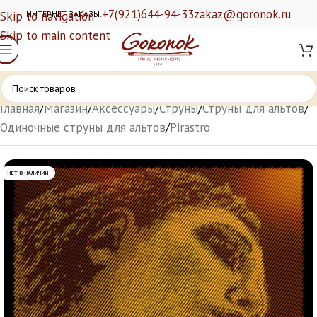
+7(921)644-94-33
zakaz@goronok.ru
Skip to navigation
ИНТЕРНЕТ ЗАКАЗЫ:
Skip to main content
Главная
/
Магазин
/
Аксессуары
/
Струны
/
Струны для альтов
/
Одиночные струны для альтов
/
Pirastro
НЕТ В НАЛИЧИИ