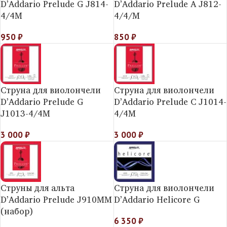
D’Addario Prelude G J814-
D’Addario Prelude A J812-
4/4M
4/4/M
950
₽
850
₽
Струна для виолончели
Струна для виолончели
D’Addario Prelude G
D’Addario Prelude C J1014-
J1013-4/4M
4/4M
3 000
₽
3 000
₽
Струны для альта
Струна для виолончели
D’Addario Prelude J910MM
D’Addario Helicore G
(набор)
6 350
₽