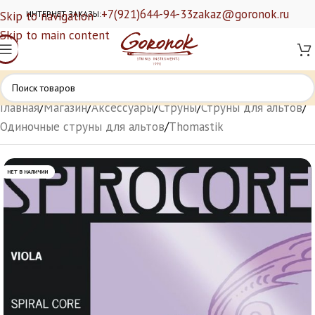
+7(921)644-94-33
zakaz@goronok.ru
Skip to navigation
ИНТЕРНЕТ ЗАКАЗЫ:
Skip to main content
Главная
/
Магазин
/
Аксессуары
/
Струны
/
Струны для альтов
/
Одиночные струны для альтов
/
Thomastik
НЕТ В НАЛИЧИИ