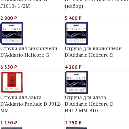
J1013- 1/2M
(набор)
2 800
₽
5 400
₽
Струна для виолончели
Струна для виолончели
D’Addario Helicore G
D’Addario Helicore D
6 350
₽
4 200
₽
Струна для альта
Струна для альта
D’Addario Prelude D J912-
D’Addario Helicorе D
MM
H412-MM-B10
1 150
₽
1 750
₽