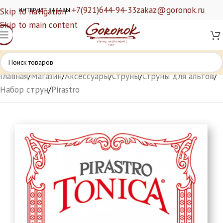
+7(921)644-94-33
zakaz@goronok.ru
Skip to navigation
ИНТЕРНЕТ ЗАКАЗЫ:
Skip to main content
Главная
/
Магазин
/
Аксессуары
/
Струны
/
Струны для альтов
/
Набор струн
/
Pirastro