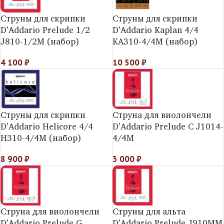
Струны для скрипки
Струны для скрипки
D’Addario Prelude 1/2
D’Addario Kaplan 4/4
J810-1/2M (набор)
KA310-4/4M (набор)
4 100
₽
10 500
₽
Струны для скрипки
Струна для виолончели
D’Addario Helicorе 4/4
D’Addario Prelude C J1014-
H310-4/4M (набор)
4/4M
8 900
₽
3 000
₽
Струна для виолончели
Струны для альта
D’Addario Prelude G
D’Addario Prelude J910MM