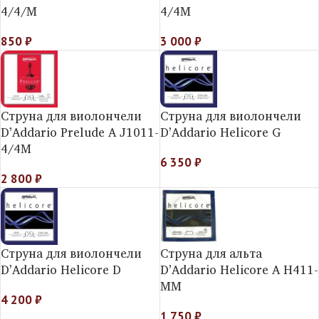
4/4/M
4/4M
850
₽
3 000
₽
Струна для виолончели
Струна для виолончели
D’Addario Prelude A J1011-
D’Addario Helicore G
4/4M
6 350
₽
2 800
₽
Струна для виолончели
Струна для альта
D’Addario Helicore D
D’Addario Helicorе A H411-
MM
4 200
₽
1 750
₽