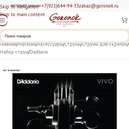
+7(921)644-94-33
zakaz@goronok.ru
Skip to navigation
ИНТЕРНЕТ ЗАКАЗЫ:
Skip to main content
Главная
/
Магазин
/
Аксессуары
/
Струны
/
Струны для скрипок
/
Набор струн
/
Daddario
НЕТ В НАЛИЧИИ