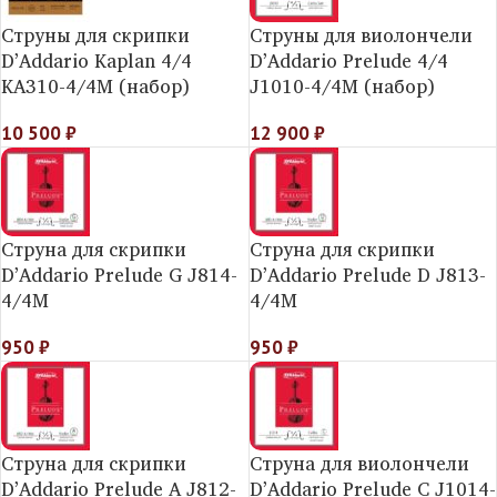
Струны для скрипки
Струны для виолончели
D’Addario Kaplan 4/4
D’Addario Prelude 4/4
KA310-4/4M (набор)
J1010-4/4M (набор)
10 500
₽
12 900
₽
Струна для скрипки
Струна для скрипки
D’Addario Prelude G J814-
D’Addario Prelude D J813-
4/4M
4/4M
950
₽
950
₽
Струна для скрипки
Струна для виолончели
D’Addario Prelude A J812-
D’Addario Prelude C J1014-