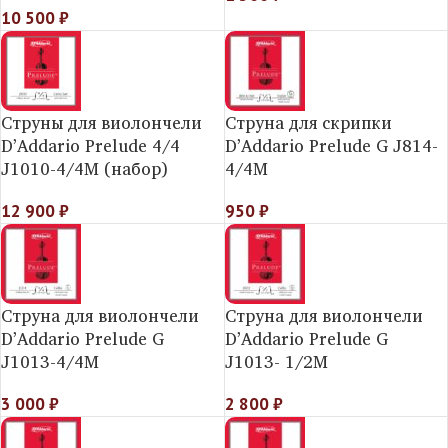
10 500
₽
Струны для виолончели
Струна для скрипки
D’Addario Prelude 4/4
D’Addario Prelude G J814-
J1010-4/4M (набор)
4/4M
12 900
₽
950
₽
Струна для виолончели
Струна для виолончели
D’Addario Prelude G
D’Addario Prelude G
J1013-4/4M
J1013- 1/2M
3 000
₽
2 800
₽