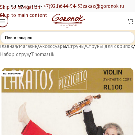
+7(921)644-94-33
zakaz@goronok.ru
Skip to navigation
ИНТЕРНЕТ ЗАКАЗЫ:
Skip to main content
Главная
/
Магазин
/
Аксессуары
/
Струны
/
Струны для скрипок
/
Набор струн
/
Thomastik
НЕТ В НАЛИЧИИ