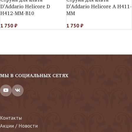
D’Addario Helicorе D
D’Addario Helicorе A H411-
H412-MM-B10
MM
1 750
₽
1 750
₽
МЫ В СОЦИАЛЬНЫХ СЕТЯХ
Контакты
Акции / Новости