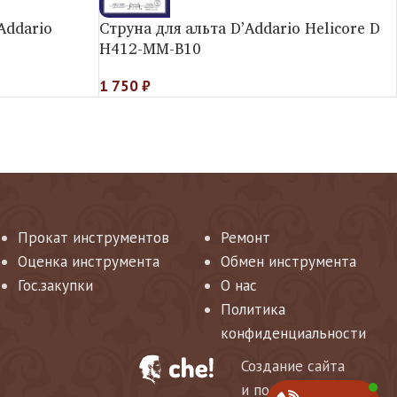
Addario
Струна для альта D’Addario Helicorе D
H412-MM-B10
1 750
₽
Прокат инструментов
Ремонт
Оценка инструмента
Обмен инструмента
Гос.закупки
О нас
Политика
конфиденциальности
Создание сайта
и поддержка