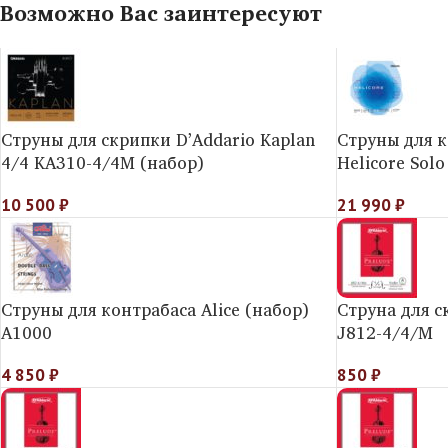
Возможно Вас заинтересуют
Струны для скрипки D’Addario Kaplan
Струны для к
4/4 KA310-4/4M (набор)
Helicorе Sol
10 500
₽
21 990
₽
Струны для контрабаса Alice (набор)
Струна для с
A1000
J812-4/4/M
4 850
₽
850
₽