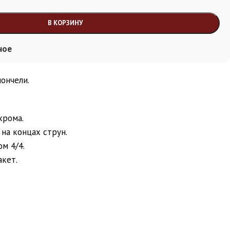
В КОРЗИНУ
ное
ончели.
хрома.
на концах струн.
м 4/4.
акет.