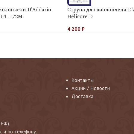
иолончели D’Addario
Струна для виолончели D’
014- 1/2M
Helicore D
4 200
₽
Контакты
Акции / Новости
Доставка
 РФ).
х и по телефону.