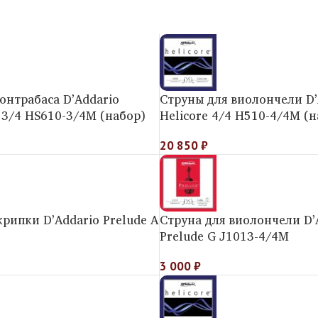
онтрабаса D’Addario
Струны для виолончели D’
o 3/4 HS610-3/4M (набор)
Helicore 4/4 H510-4/4M (н
20 850
₽
крипки D’Addario Prelude A
Струна для виолончели D’
Prelude G J1013-4/4M
3 000
₽