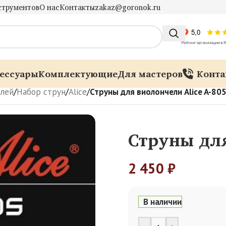
струментов
О нас
Контакты
zakaz@goronok.ru
ессуары
Комплектующие
Для мастеров
Конта
елей
/
Набор струн
/
Alice
/
Струны для виолончели Alice A-80
Струны для
2 450
₽
В наличии
Alternative: