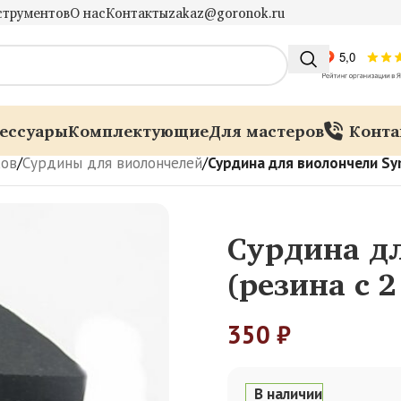
струментов
О нас
Контакты
zakaz@goronok.ru
ессуары
Комплектующие
Для мастеров
Конта
ков
/
Сурдины для виолончелей
/
Сурдина для виолончели Sy
Сурдина д
(резина с 
350
₽
В наличии