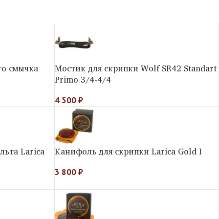
го смычка
Мостик для скрипки Wolf SR42 Standart
Primo 3/4-4/4
4 500
₽
льта Larica
Канифоль для скрипки Larica Gold I
3 800
₽