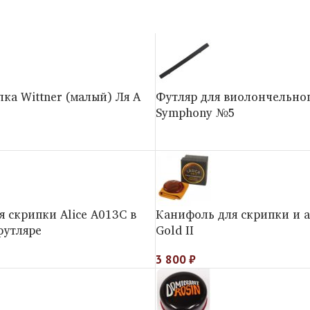
ка Wittner (малый) Ля A
Футляр для виолончельно
Symphony №5
 скрипки Alice А013С в
Канифоль для скрипки и а
футляре
Gold II
3 800
₽