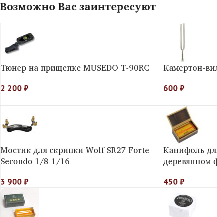
Возможно Вас заинтересуют
Тюнер на прищепке MUSEDO T-90RC
Камертон-вил
2 200
₽
600
₽
Мостик для скрипки Wolf SR27 Forte
Канифоль для
Secondo 1/8-1/16
деревянном 
3 900
₽
450
₽