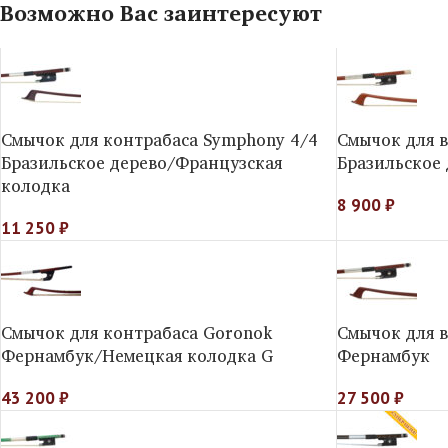
Возможно Вас заинтересуют
Смычок для контрабаса Symphony 4/4
Смычок для 
Бразильское дерево/Французская
Бразильское 
колодка
8 900
₽
11 250
₽
Смычок для контрабаса Goronok
Смычок для 
Фернамбук/Немецкая колодка G
Фернамбук
43 200
₽
27 500
₽