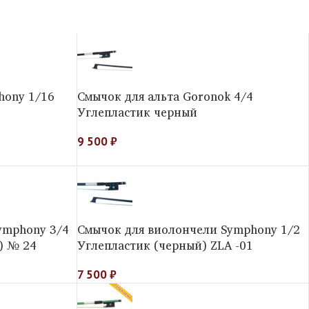
hony 1/16
Смычок для альта Goronok 4/4
Углепластик черный
9 500
₽
ymphony 3/4
Смычок для виолончели Symphony 1/2
) № 24
Углепластик (черный) ZLA -01
7 500
₽