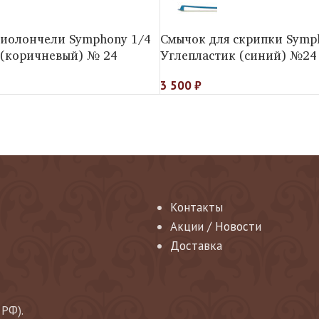
виолончели Symphony 1/4
Смычок для скрипки Symp
 (коричневый) № 24
Углепластик (синий) №24
3 500
₽
Контакты
Акции / Новости
Доставка
 РФ).