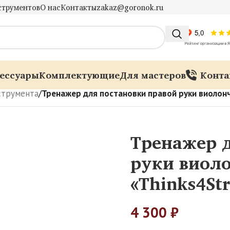
струментов
О нас
Контакты
zakaz@goronok.ru
ессуары
Комплектующие
Для мастеров
Конта
струмента
/
Тренажер для постановки правой руки виолонч
Тренажер д
руки виол
«Thinks4Str
4 300
₽