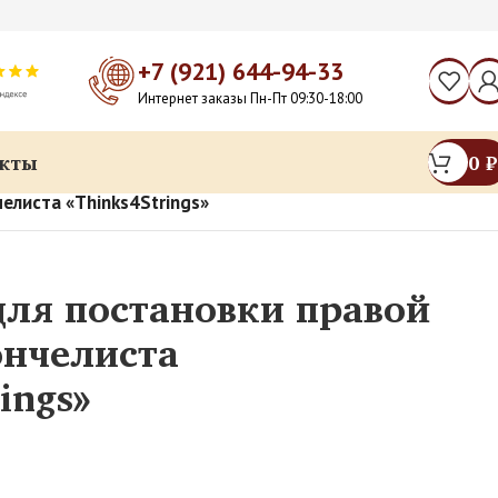
+7 (921) 644-94-33
Интернет заказы Пн-Пт 09:30-18:00
кты
0
₽
елиста «Thinks4Strings»
ля постановки правой
ончелиста
ings»