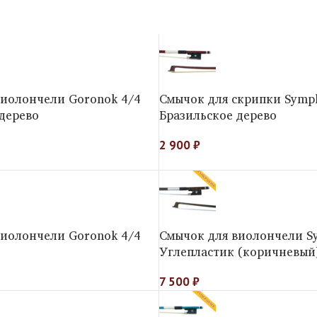
виолончели Goronok 4/4
Смычок для скрипки Symp
дерево
Бразильское дерево
2 900
₽
виолончели Goronok 4/4
Смычок для виолончели S
Углепластик (коричневый
7 500
₽