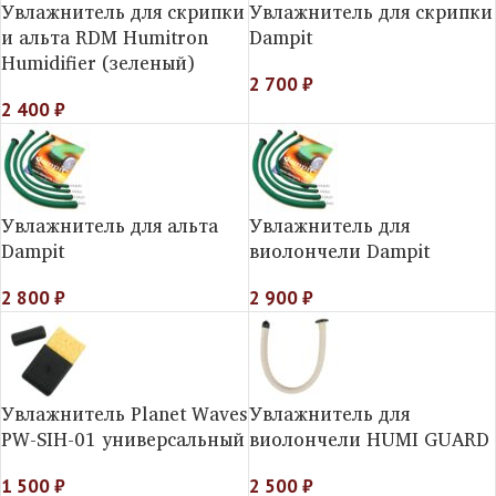
Увлажнитель для скрипки
Увлажнитель для скрипки
и альта RDM Humitron
Dampit
Humidifier (зеленый)
2 700
₽
2 400
₽
Увлажнитель для альта
Увлажнитель для
Dampit
виолончели Dampit
2 800
₽
2 900
₽
Увлажнитель Planet Waves
Увлажнитель для
PW-SIH-01 универсальный
виолончели HUMI GUARD
1 500
₽
2 500
₽