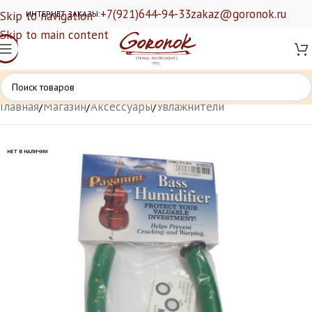
+7(921)644-94-33
zakaz@goronok.ru
Skip to navigation
ИНТЕРНЕТ ЗАКАЗЫ:
Skip to main content
Главная
/
Магазин
/
Аксессуары
/
Увлажнители
НЕТ В НАЛИЧИИ