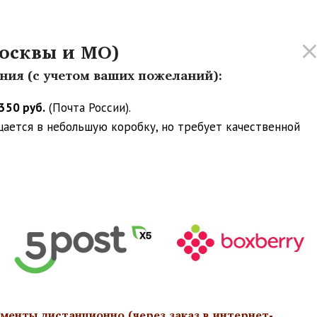
осквы и МО)
ения (с учетом ваших пожеланий):
350 руб.
(Почта России).
ещается в небольшую коробку, но требует качественной
менты дистанционно (через заказ в интернет-