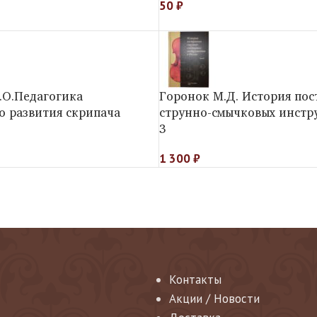
50
₽
.О.Педагогика
Горонок М.Д. История пос
о развития скрипача
струнно-смычковых инстр
3
1 300
₽
Контакты
Акции / Новости