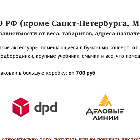
РФ (кроме Санкт-Петербурга, М
ависимости от веса, габаритов, адреса назнач
упкие аксессуары, помещающиеся в бумажный конверт:
от 
 подбородники, крупные учебники, смычки и все, что пом
паковки в большую коробку:
от
700 руб.
тносительно того, покупать или не покупать инстру