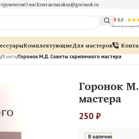
струментов
О нас
Контакты
zakaz@goronok.ru
ессуары
Комплектующие
Для мастеров
Конта
ы
/
Книги
/
Горонок М.Д. Советы скрипичного мастера
Горонок М.
мастера
250
₽
В наличии