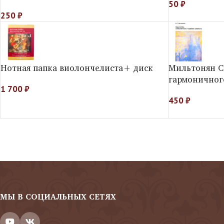
50
₽
250
₽
Нотная папка виолончелиста+ диск
Мильтонян С
гармоничног
1 700
₽
450
₽
МЫ В СОЦИАЛЬНЫХ СЕТЯХ