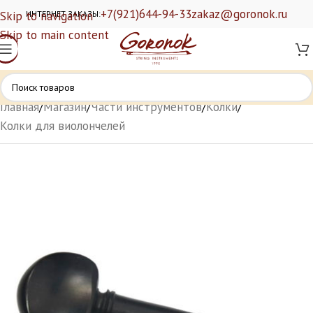
+7(921)644-94-33
zakaz@goronok.ru
Skip to navigation
ИНТЕРНЕТ ЗАКАЗЫ:
Skip to main content
Главная
/
Магазин
/
Части инструментов
/
Колки
/
Колки для виолончелей