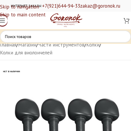
+7(921)644-94-33
zakaz@goronok.ru
Skip to navigation
ИНТЕРНЕТ ЗАКАЗЫ:
Skip to main content
Главная
/
Магазин
/
Части инструментов
/
Колки
/
Колки для виолончелей
НЕТ В НАЛИЧИИ