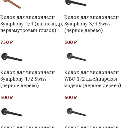
Колок для виолончели
Колок для виолончели
Symphony 4/4 (палисандр,
Symphony 3/4 Swiss
перламутровый глазок)
(черное дерево)
750
₽
500
₽
Колок для виолончели
Колок для виолончели
Symphony 1/2 Swiss
WBO 1/2 швейцарская
(черное дерево)
модель (черное дерево)
500
₽
600
₽
Колок для виолончели
Колок для виолончели