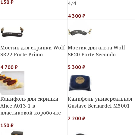
150
₽
4/4
4 300
₽
Мостик для скрипки Wolf
Мостик для альта Wolf
SR22 Forte Primo
SR20 Forte Secondo
4 700
₽
5 300
₽
Канифоль для скрипки
Канифоль универсальная
Alice А013-1 в
Gustave Bernardel M5001
пластиковой коробочке
2 200
₽
150
₽