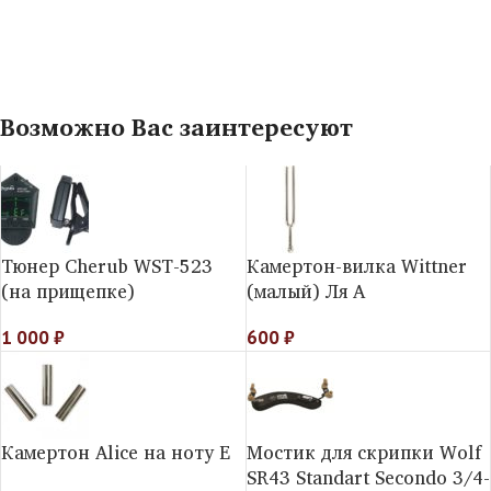
Возможно Вас заинтересуют
Тюнер Cherub WST-523
Камертон-вилка Wittner
(на прищепке)
(малый) Ля A
1 000
₽
600
₽
Камертон Alice на ноту E
Мостик для скрипки Wolf
SR43 Standart Secondo 3/4-