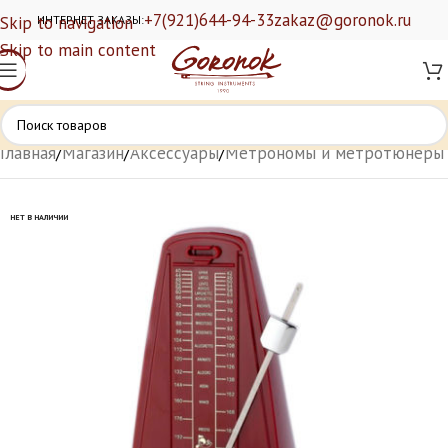
+7(921)644-94-33
zakaz@goronok.ru
Skip to navigation
ИНТЕРНЕТ ЗАКАЗЫ:
Skip to main content
Главная
/
Магазин
/
Аксессуары
/
Метрономы и метротюнеры
НЕТ В НАЛИЧИИ