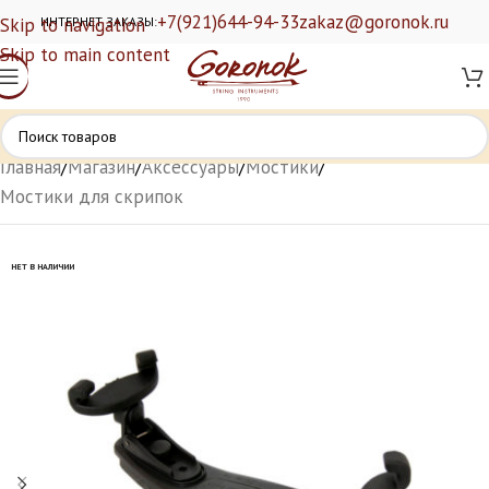
+7(921)644-94-33
zakaz@goronok.ru
Skip to navigation
ИНТЕРНЕТ ЗАКАЗЫ:
Skip to main content
Главная
/
Магазин
/
Аксессуары
/
Мостики
/
Мостики для скрипок
НЕТ В НАЛИЧИИ