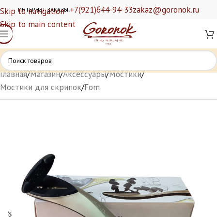
+7(921)644-94-33
zakaz@goronok.ru
Skip to navigation
ИНТЕРНЕТ ЗАКАЗЫ:
Skip to main content
Главная
/
Магазин
/
Аксессуары
/
Мостики
/
Мостики для скрипок
/
Fom