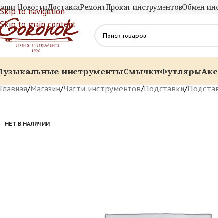
аши Новости
Доставка
Ремонт
Прокат инструментов
Обмен ин
Skip to navigation
Skip to main content
Музыкальные инструменты
Смычки
Футляры
Акс
Главная
/
Магазин
/
Части инструментов
/
Подставки
/
Подстав
НЕТ В НАЛИЧИИ