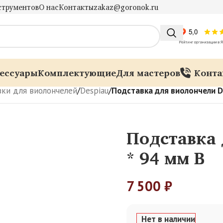
струментов
О нас
Контакты
zakaz@goronok.ru
ессуары
Комплектующие
Для мастеров
Конта
ки для виолончелей
/
Despiau
/
Подставка для виолончели De
Подставка 
* 94 мм B
7 500
₽
Нет в наличии