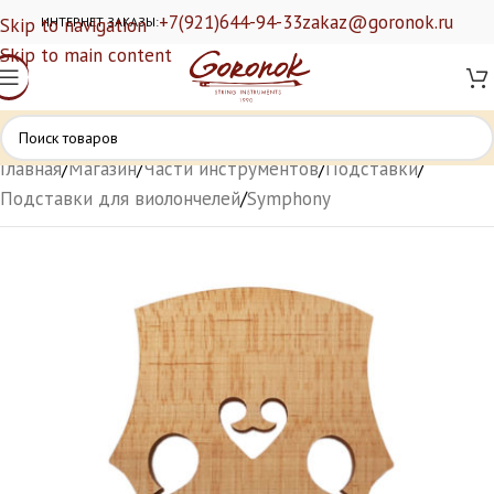
+7(921)644-94-33
zakaz@goronok.ru
Skip to navigation
ИНТЕРНЕТ ЗАКАЗЫ:
Skip to main content
Главная
/
Магазин
/
Части инструментов
/
Подставки
/
Подставки для виолончелей
/
Symphony