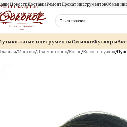
аши Новости
Доставка
Ремонт
Прокат инструментов
Обмен ин
Skip to navigation
Skip to main content
Музыкальные инструменты
Смычки
Футляры
Акс
Главная
/
Магазин
/
Для мастеров
/
Волос
/
Волос в пучках
/
Пуч