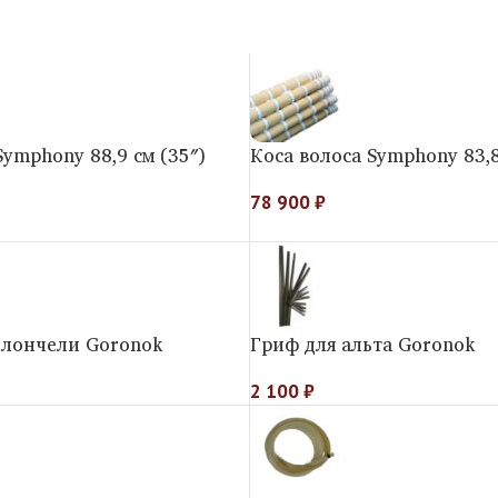
Symphony 88,9 см (35″)
Коса волоса Symphony 83,8
78 900
₽
олончели Goronok
Гриф для альта Goronok
2 100
₽