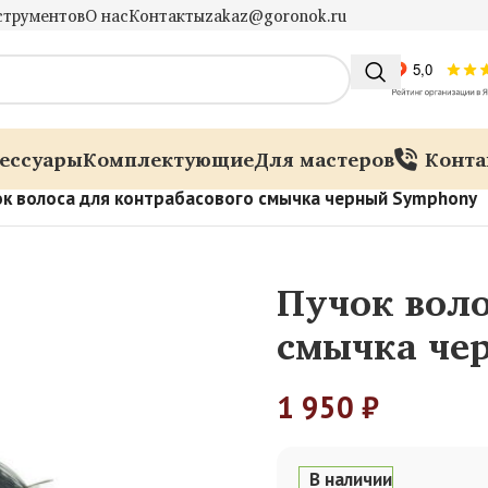
струментов
О нас
Контакты
zakaz@goronok.ru
ессуары
Комплектующие
Для мастеров
Конта
ок волоса для контрабасового смычка черный Symphony
Пучок воло
смычка че
1 950
₽
В наличии