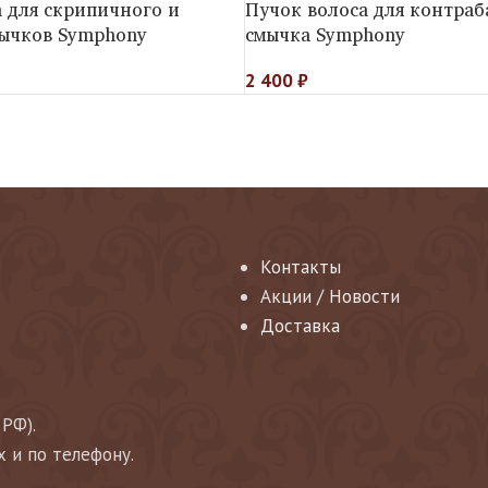
 для скрипичного и
Пучок волоса для контраб
мычков Symphony
смычка Symphony
2 400
₽
Контакты
Акции / Новости
Доставка
 РФ).
х и по телефону.