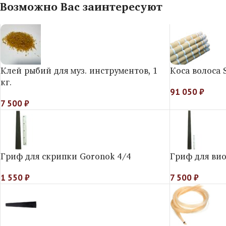
Возможно Вас заинтересуют
Клей рыбий для муз. инструментов, 1
Коса волоса 
кг.
91 050
₽
7 500
₽
Гриф для скрипки Goronok 4/4
Гриф для ви
1 550
₽
7 500
₽