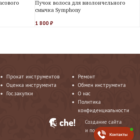
асового
Пучок волоса для виолончельного
смычка Symphony
1 800
₽
Прокат инструментов
Ремонт
Оценка инструмента
Обмен инструмента
Гос.закупки
О нас
Политика
конфиденциальности
Создание сайта
и поддержка
Контакты