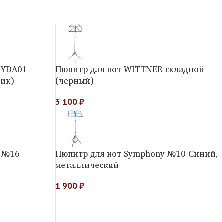
 YDA01
Пюпитр для нот WITTNER складной
лик)
(черный)
3 100
₽
y №16
Пюпитр для нот Symphony №10 Синий,
металлический
1 900
₽