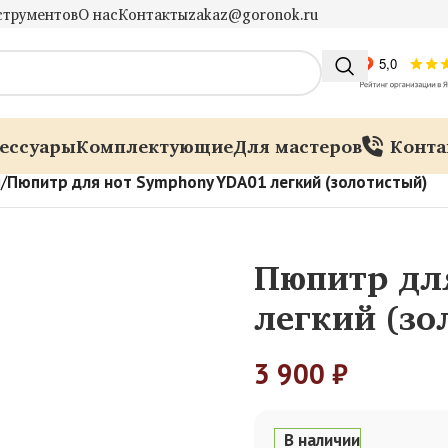
струментов
О нас
Контакты
zakaz@goronok.ru
ессуары
Комплектующие
Для мастеров
Конта
ы
/
Пюпитр для нот Symphony YDA01 легкий (золотистый)
Пюпитр дл
легкий (зо
3 900
₽
В наличии