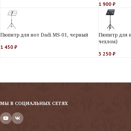
1 900
₽
Пюпитр для нот Dadi MS-01, черный
Пюпитр для н
чехлом)
1 450
₽
3 250
₽
МЫ В СОЦИАЛЬНЫХ СЕТЯХ