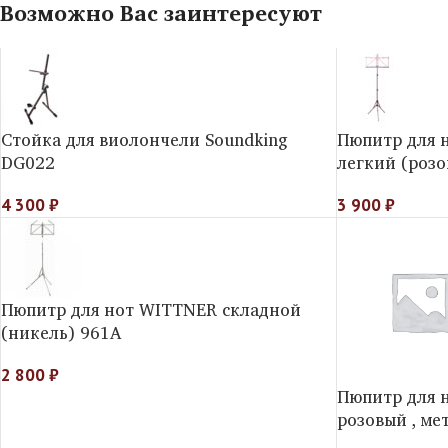
Возможно Вас заинтересуют
Стойка для виолончели Soundking
Пюпитр для 
DG022
легкий (роз
4 300
₽
3 900
₽
Пюпитр для нот WITTNER складной
(никель) 961A
2 800
₽
Пюпитр для 
розовый , ме