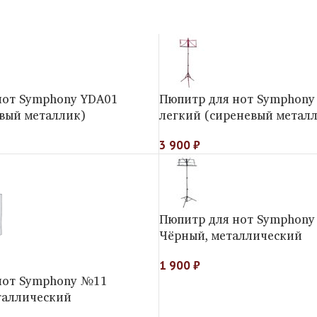
нот Symphony YDA01
Пюпитр для нот Symphony
овый металлик)
легкий (сиреневый метал
3 900
₽
Пюпитр для нот Symphon
Чёрный, металлический
1 900
₽
нот Symphony №11
таллический