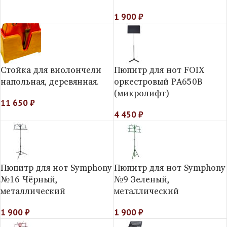
1 900
₽
Стойка для виолончели
Пюпитр для нот FOIX
напольная, деревянная.
оркестровый PA650B
(микролифт)
11 650
₽
4 450
₽
Пюпитр для нот Symphony
Пюпитр для нот Symphony
№16 Чёрный,
№9 Зеленый,
металлический
металлический
1 900
₽
1 900
₽