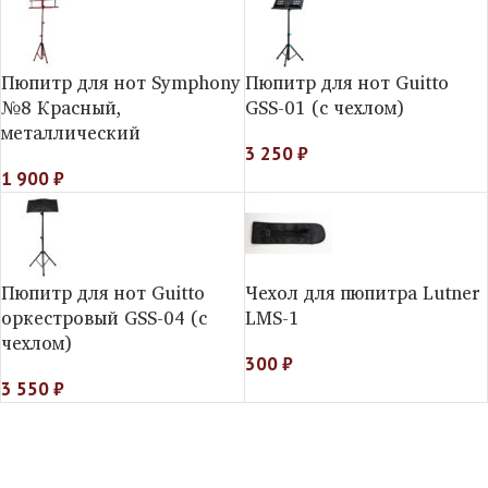
Пюпитр для нот Symphony
Пюпитр для нот Guitto
№8 Красный,
GSS-01 (c чехлом)
металлический
3 250
₽
1 900
₽
Пюпитр для нот Guitto
Чехол для пюпитра Lutner
оркестровый GSS-04 (c
LMS-1
чехлом)
300
₽
3 550
₽