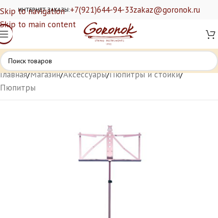
+7(921)644-94-33
zakaz@goronok.ru
Skip to navigation
ИНТЕРНЕТ ЗАКАЗЫ:
Skip to main content
Главная
/
Магазин
/
Аксессуары
/
Пюпитры и стойки
/
Пюпитры