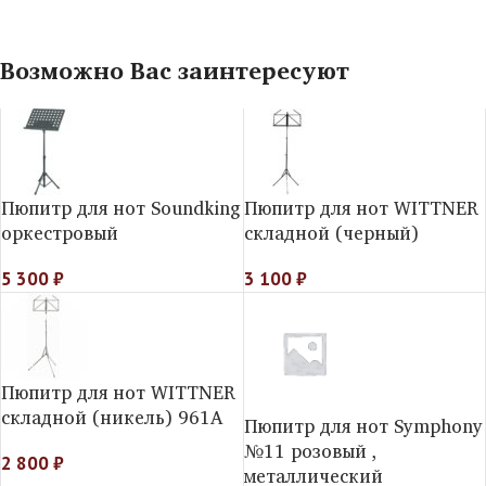
Возможно Вас заинтересуют
Пюпитр для нот Soundking
Пюпитр для нот WITTNER
оркестровый
складной (черный)
5 300
₽
3 100
₽
Пюпитр для нот WITTNER
складной (никель) 961A
Пюпитр для нот Symphony
№11 розовый ,
2 800
₽
металлический