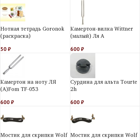
Нотная тетрадь Goronok
Камертон-вилка Wittner
(раскраска)
(малый) Ля A
50
₽
600
₽
Камертон на ноту ЛЯ
Сурдина для альта Tourte
(A)Fom TF-053
2h
600
₽
600
₽
Мостик для скрипки Wolf
Мостик для скрипки Wolf