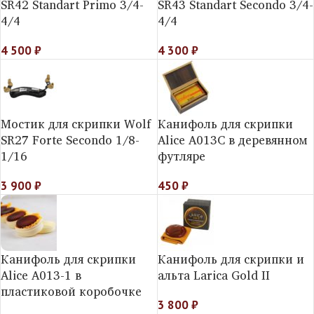
SR42 Standart Primo 3/4-
SR43 Standart Secondo 3/4-
4/4
4/4
4 500
₽
4 300
₽
Мостик для скрипки Wolf
Канифоль для скрипки
SR27 Forte Secondo 1/8-
Alice А013С в деревянном
1/16
футляре
3 900
₽
450
₽
Канифоль для скрипки
Канифоль для скрипки и
Alice А013-1 в
альта Larica Gold II
пластиковой коробочке
3 800
₽