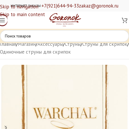
+7(921)644-94-33
zakaz@goronok.ru
Skip to navigation
ИНТЕРНЕТ ЗАКАЗЫ:
Skip to main content
Главная
/
Магазин
/
Аксессуары
/
Струны
/
Струны для скрипок
/
Одиночные струны для скрипок