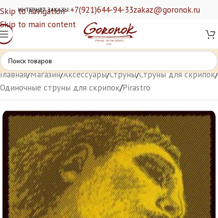
+7(921)644-94-33
zakaz@goronok.ru
Skip to navigation
ИНТЕРНЕТ ЗАКАЗЫ:
Skip to main content
Главная
/
Магазин
/
Аксессуары
/
Струны
/
Струны для скрипок
/
Одиночные струны для скрипок
/
Pirastro