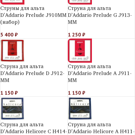
Струны для альта
Струна для альта
D’Addario Prelude J910MM
D’Addario Prelude G J913-
(набор)
MM
5 400
₽
1 250
₽
Струна для альта
Струна для альта
D’Addario Prelude D J912-
D’Addario Prelude A J911-
MM
MM
1 150
₽
1 150
₽
Струна для альта
Струна для альта
D’Addario Helicorе C H414-
D’Addario Helicorе A H411-