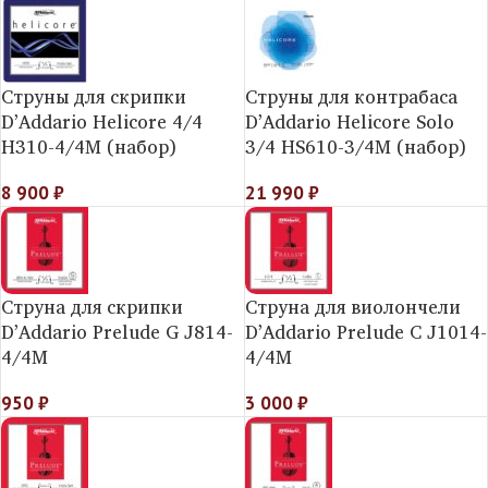
Струны для скрипки
Струны для контрабаса
D’Addario Helicorе 4/4
D’Addario Helicorе Solo
H310-4/4M (набор)
3/4 HS610-3/4M (набор)
8 900
₽
21 990
₽
Струна для скрипки
Струна для виолончели
D’Addario Prelude G J814-
D’Addario Prelude C J1014-
4/4M
4/4M
950
₽
3 000
₽