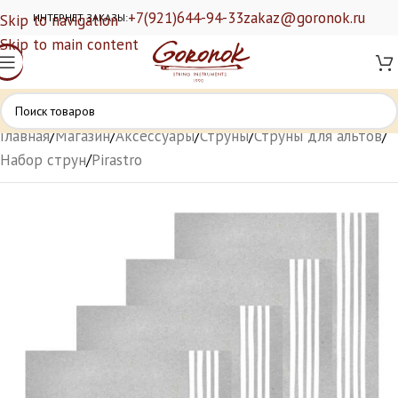
+7(921)644-94-33
zakaz@goronok.ru
Skip to navigation
ИНТЕРНЕТ ЗАКАЗЫ:
Skip to main content
Главная
/
Магазин
/
Аксессуары
/
Струны
/
Струны для альтов
/
Набор струн
/
Pirastro