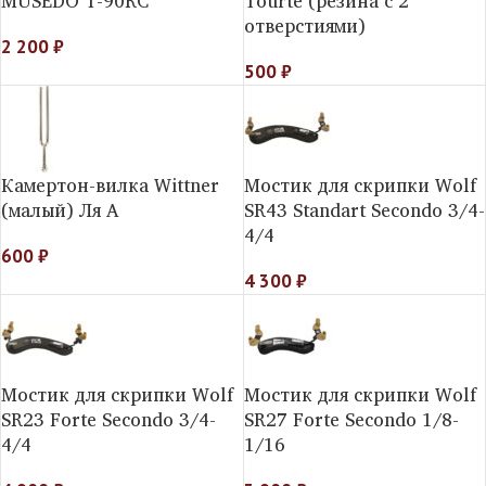
MUSEDO T-90RC
Tourte (резина с 2
отверстиями)
2 200
₽
500
₽
Камертон-вилка Wittner
Мостик для скрипки Wolf
(малый) Ля A
SR43 Standart Secondo 3/4-
4/4
600
₽
4 300
₽
Мостик для скрипки Wolf
Мостик для скрипки Wolf
SR23 Forte Secondo 3/4-
SR27 Forte Secondo 1/8-
4/4
1/16