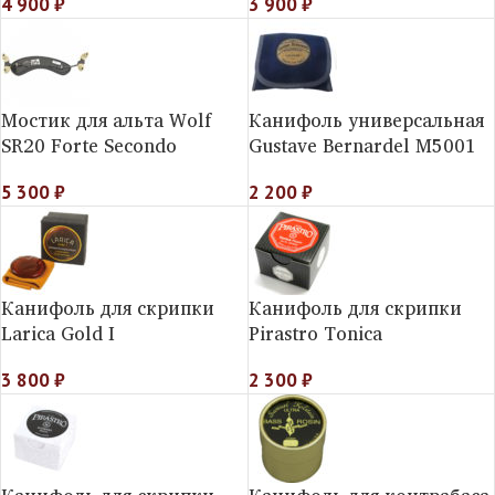
4 900
₽
3 900
₽
Мостик для альта Wolf
Канифоль универсальная
SR20 Forte Secondo
Gustave Bernardel M5001
5 300
₽
2 200
₽
Канифоль для скрипки
Канифоль для скрипки
Larica Gold I
Pirastro Toniсa
3 800
₽
2 300
₽