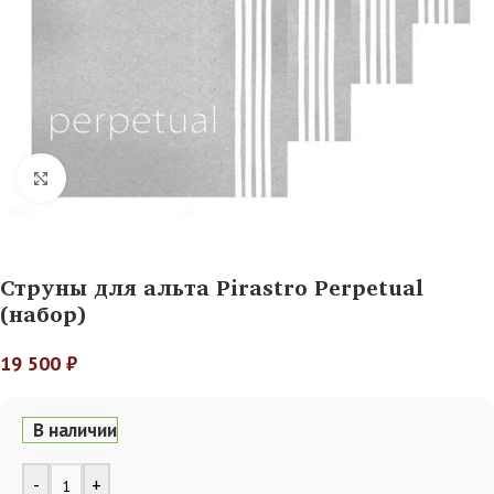
Нажмите, чтобы увеличить
Струны для альта Pirastro Perpetual
(набор)
19 500
₽
В наличии
Alternative:
-
+