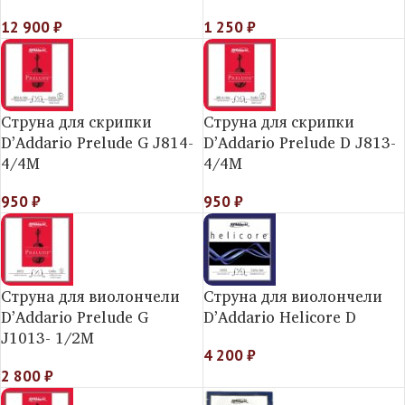
12 900
₽
1 250
₽
Струна для скрипки
Струна для скрипки
D’Addario Prelude G J814-
D’Addario Prelude D J813-
4/4M
4/4M
950
₽
950
₽
Струна для виолончели
Струна для виолончели
D’Addario Prelude G
D’Addario Helicore D
J1013- 1/2M
4 200
₽
2 800
₽