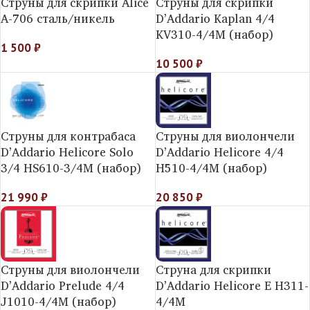
Струны для скрипки Alice
Струны для скрипки
А-706 сталь/никель
D’Addario Kaplan 4/4
KV310-4/4M (набор)
1 500
₽
10 500
₽
Струны для контрабаса
Струны для виолончели
D’Addario Helicorе Solo
D’Addario Helicore 4/4
3/4 HS610-3/4M (набор)
H510-4/4M (набор)
21 990
₽
20 850
₽
Струны для виолончели
Струна для скрипки
D’Addario Prelude 4/4
D’Addario Helicore E H311-
J1010-4/4M (набор)
4/4M