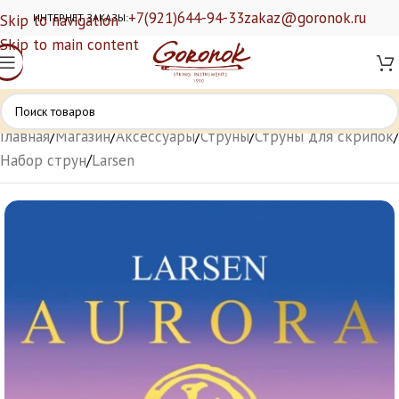
+7(921)644-94-33
zakaz@goronok.ru
Skip to navigation
ИНТЕРНЕТ ЗАКАЗЫ:
Skip to main content
Главная
/
Магазин
/
Аксессуары
/
Струны
/
Струны для скрипок
/
Набор струн
/
Larsen