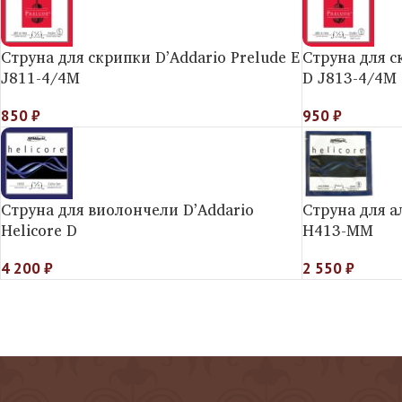
Струна для скрипки D’Addario Prelude E
Струна для с
J811-4/4M
D J813-4/4M
850
₽
950
₽
Струна для виолончели D’Addario
Струна для а
Helicore D
H413-MM
4 200
₽
2 550
₽