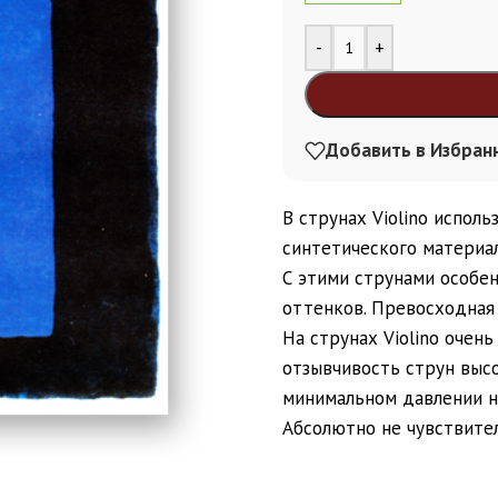
Alternative:
-
+
Добавить в Избран
В струнах Violino испол
синтетического материал
С этими струнами особен
оттенков. Превосходная 
На струнах Violino очень
отзывчивость струн высо
минимальном давлении н
Абсолютно не чувствите