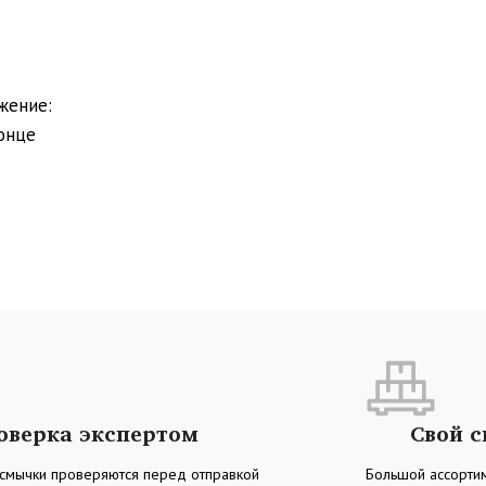
жение:
конце
оверка экспертом
Свой 
 смычки проверяются перед отправкой
Большой ассортим