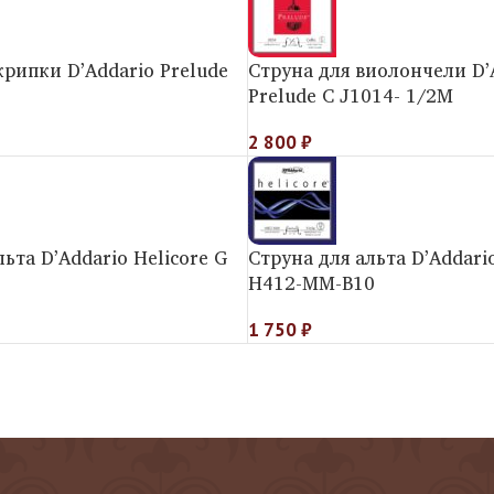
крипки D’Addario Prelude
Струна для виолончели D’
Prelude C J1014- 1/2M
2 800
₽
льта D’Addario Helicorе G
Струна для альта D’Addario
H412-MM-B10
1 750
₽