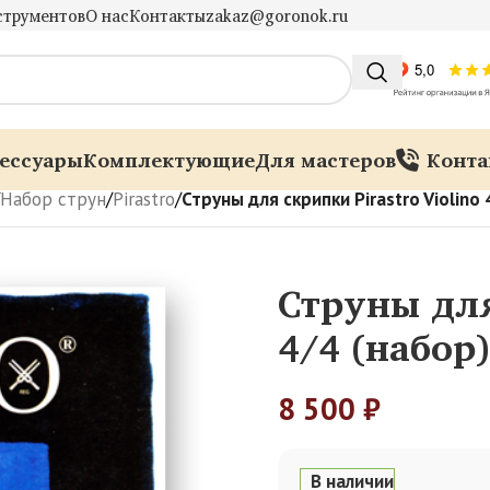
струментов
О нас
Контакты
zakaz@goronok.ru
ессуары
Комплектующие
Для мастеров
Конта
Набор струн
/
Pirastro
/
Струны для скрипки Pirastro Violino
Струны для
4/4 (набор
8 500
₽
В наличии