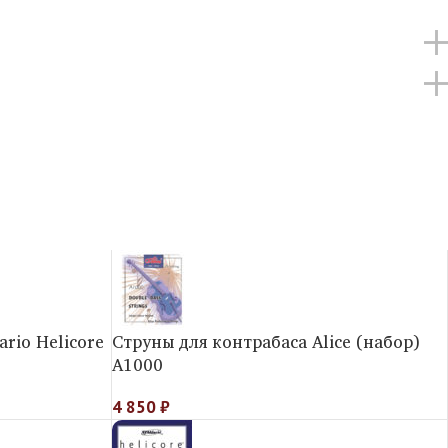
rio Helicorе
Струны для контрабаса Alice (набор)
A1000
4 850
₽