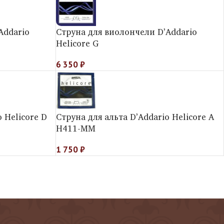
Addario
Струна для виолончели D’Addario
Helicore G
6 350
₽
 Helicorе D
Струна для альта D’Addario Helicorе A
H411-MM
1 750
₽