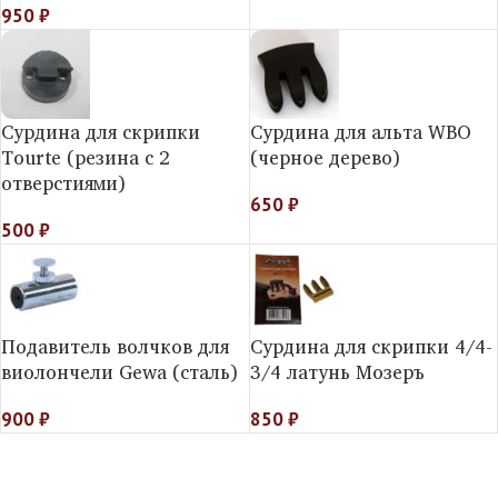
950
₽
Сурдина для скрипки
Сурдина для альта WBO
Tourte (резина с 2
(черное дерево)
отверстиями)
650
₽
500
₽
Подавитель волчков для
Сурдина для скрипки 4/4-
виолончели Gewa (сталь)
3/4 латунь Мозеръ
900
₽
850
₽