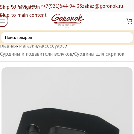
+7(921)644-94-33
zakaz@goronok.ru
Skip to navigation
ИНТЕРНЕТ ЗАКАЗЫ:
Skip to main content
Главная
/
Магазин
/
Аксессуары
/
Сурдины и подавители волчков
/
Сурдины для скрипок