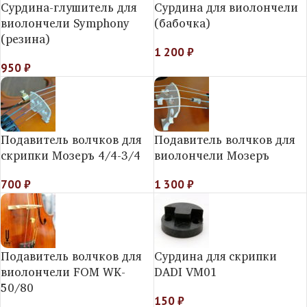
Сурдина-глушитель для
Сурдина для виолончели
виолончели Symphony
(бабочка)
(резина)
1 200
₽
950
₽
Подавитель волчков для
Подавитель волчков для
скрипки Mозеръ 4/4-3/4
виолончели Mозеръ
700
₽
1 300
₽
Подавитель волчков для
Сурдина для скрипки
виолончели FOM WK-
DADI VM01
50/80
150
₽