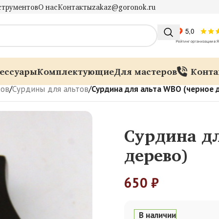
струментов
О нас
Контакты
zakaz@goronok.ru
ессуары
Комплектующие
Для мастеров
Конта
ков
/
Сурдины для альтов
/
Сурдина для альта WBO (черное 
Сурдина дл
дерево)
650
₽
В наличии