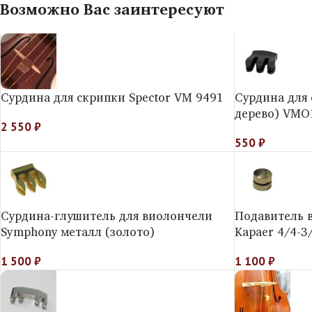
Возможно Вас заинтересуют
Сурдина для скрипки Spector VM 9491
Сурдина для
дерево) VMO
2 550
₽
550
₽
Сурдина-глушитель для виолончели
Подавитель 
Symphony металл (золото)
Kapaer 4/4-3
1 500
₽
1 100
₽