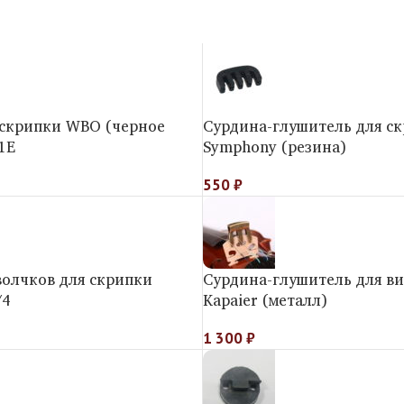
 скрипки WBO (черное
Сурдина-глушитель для с
1E
Symphony (резина)
550
₽
волчков для скрипки
Сурдина-глушитель для в
/4
Kapaier (металл)
1 300
₽