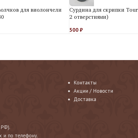
волчков для виолончели
Сурдина для скрипки Tourt
80
2 отверстиями)
500
₽
Контакты
Акции / Новости
Доставка
 РФ).
х и по телефону.