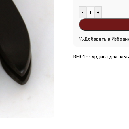
Alternative:
-
+
Добавить в Избран
BM01E Сурдина для альт