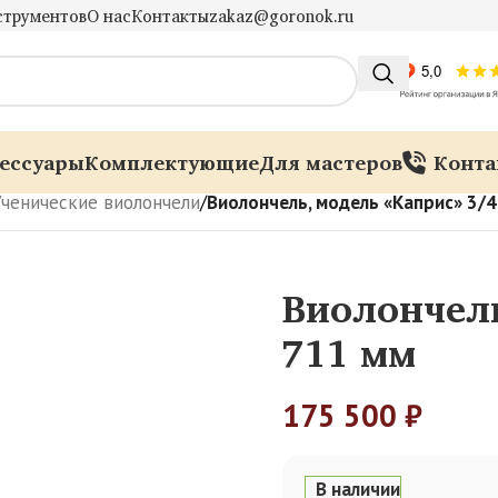
струментов
О нас
Контакты
zakaz@goronok.ru
ессуары
Комплектующие
Для мастеров
Конта
Ученические виолончели
/
Виолончель, модель «Каприс» 3/4
Виолончель
711 мм
175 500
₽
В наличии