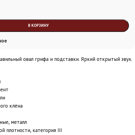
В КОРЗИНУ
ное
авильный овал грифа и подставки. Яркий открытый звук.
м
мент
ели
ого клёна
ные, металл
й плотности, категория III