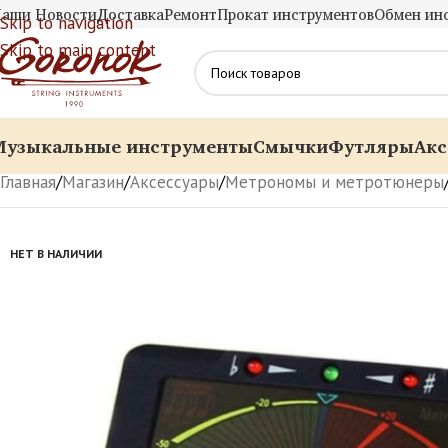
аши Новости
Доставка
Ремонт
Прокат инструментов
Обмен ин
Skip to navigation
Skip to main content
Музыкальные инструменты
Смычки
Футляры
Акс
Главная
/
Магазин
/
Аксессуары
/
Метрономы и метротюнеры
НЕТ В НАЛИЧИИ