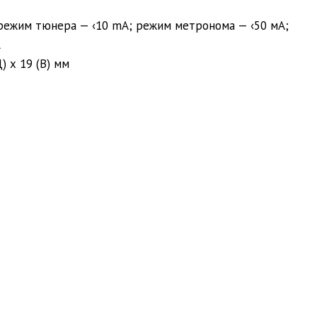
 режим тюнера — ‹10 mA; режим метронома — ‹50 мA;
A
) х 19 (В) мм