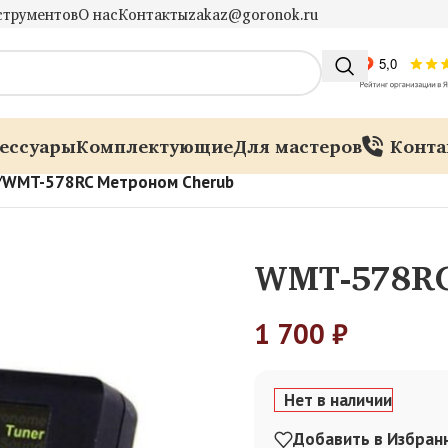
струментов
О нас
Контакты
zakaz@goronok.ru
ессуары
Комплектующие
Для мастеров
Конта
/
WMT-578RC Метроном Cherub
WMT-578RC
1 700
₽
Нет в наличии
Добавить в Избран