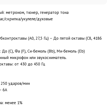
й: метроном, тюнер, генератор тона
бас/скрипка/укулеле/духовые
бконтроктавы (А0, 27,5 Гц) – До пятой октавы (С8, 4186
До (C), Фа (F), Си-бемоль (Bb), Ми-бемоль (Eb)
енный микрофон или звукосниматель.
октавы: от 430 до 450 Гц
 250 ударов/мин
– 6А
а: менее 1%