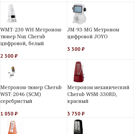
WMT-230 WH Метроном-
JM-93-MG Метроном
тюнер Nux Cherub
цифровой JOYO
цифровой, белый
3 300
₽
2 300
₽
Метроном-тюнер Cherub
Метроном механический
WST-2046 (SCM)
Cherub WSM-330RD,
серебристый
красный
1 050
₽
3 750
₽