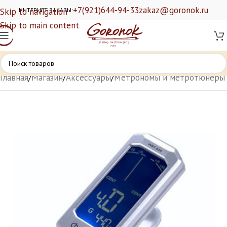
+7(921)644-94-33
zakaz@goronok.ru
Skip to navigation
ИНТЕРНЕТ ЗАКАЗЫ:
Skip to main content
Главная
/
Магазин
/
Аксессуары
/
Метрономы и метротюнеры