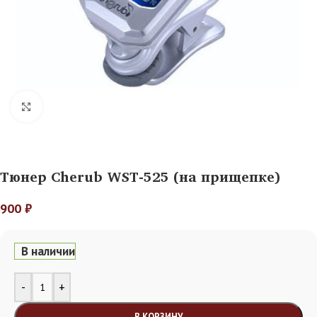
Нажмите, чтобы увеличить
Тюнер Cherub WST-525 (на прищепке)
900
₽
В наличии
Alternative:
-
+
В КОРЗИНУ