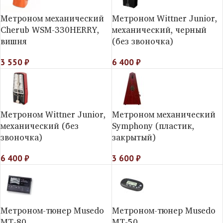
Метроном механический
Метроном Wittner Junior,
Cherub WSM-330HERRY,
механический, черный
вишня
(без звоночка)
3 550
₽
6 400
₽
Метроном Wittner Junior,
Метроном механический
механический (без
Symphony (пластик,
звоночка)
закрытый)
6 400
₽
3 600
₽
Метроном-тюнер Musedo
Метроном-тюнер Musedo
MT-80
MT-50