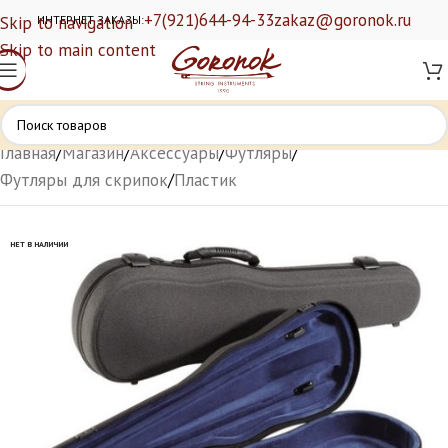
+7(921)644-94-33
zakaz@goronok.ru
Skip to navigation
ИНТЕРНЕТ ЗАКАЗЫ:
Skip to main content
Главная
/
Магазин
/
Аксессуары
/
Футляры
/
Футляры для скрипок
/
Пластик
НЕТ В НАЛИЧИИ