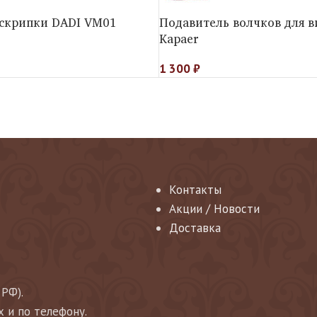
 скрипки DADI VM01
Подавитель волчков для 
Kapaer
1 300
₽
Контакты
Акции / Новости
Доставка
 РФ).
х и по телефону.