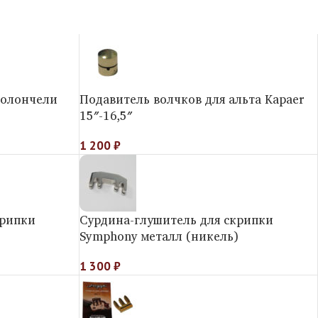
иолончели
Подавитель волчков для альта Kapaer
15″-16,5″
1 200
₽
крипки
Сурдина-глушитель для скрипки
Symphony металл (никель)
1 300
₽