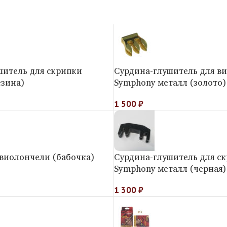
шитель для скрипки
Сурдина-глушитель для в
езина)
Symphony металл (золото)
1 500
₽
 виолончели (бабочка)
Сурдина-глушитель для с
Symphony металл (черная)
1 300
₽