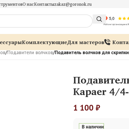
струментов
О нас
Контакты
zakaz@goronok.ru
ессуары
Комплектующие
Для мастеров
Конта
ков
/
Подавители волчков
/
Подавитель волчков для скрипки
Подавитель
Kapaer 4/4
1 100
₽
В наличии