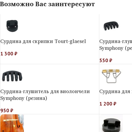
Возможно Вас заинтересуют
Сурдина для скрипки Tourt-glaesel
Сурдина-глу
Symphony (р
1 300
₽
550
₽
Сурдина-глушитель для виолончели
Сурдина для
Symphony (резина)
1 200
₽
950
₽