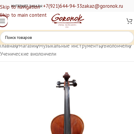
+7(921)644-94-33
zakaz@goronok.ru
Skip to navigation
ИНТЕРНЕТ ЗАКАЗЫ:
Skip to main content
Главная
/
Магазин
/
Музыкальные инструменты
/
Виолончели
/
Ученические виолончели