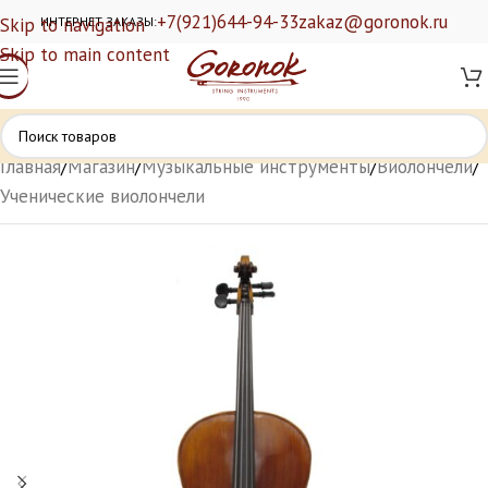
+7(921)644-94-33
zakaz@goronok.ru
Skip to navigation
ИНТЕРНЕТ ЗАКАЗЫ:
Skip to main content
Главная
/
Магазин
/
Музыкальные инструменты
/
Виолончели
/
Ученические виолончели